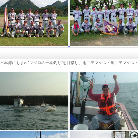
う日本海にもまれ”マグロの一本釣り”を目指し、雨ニモマケズ・風ニモマケズ